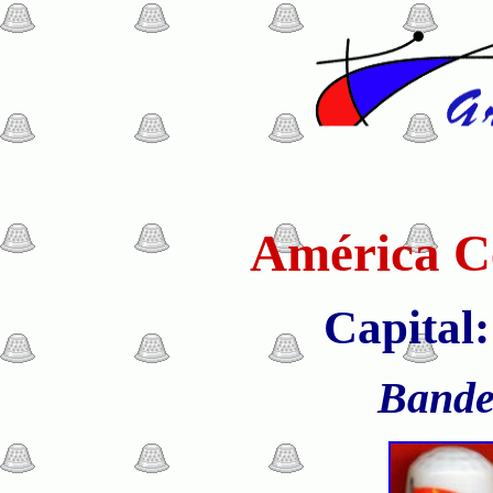
América Ce
Capital:
Bande