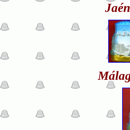
Jaén
Málag