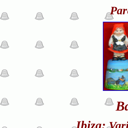
Par
Ba
Ibiza:
Var