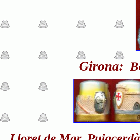
Girona:
Be
Lloret de Mar, Puigcerdà,