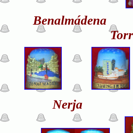
Benalmádena 
Torr
Nerj