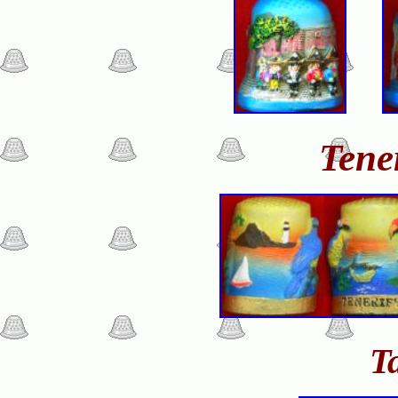
Tene
T