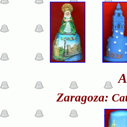
A
Zaragoza:
Cat