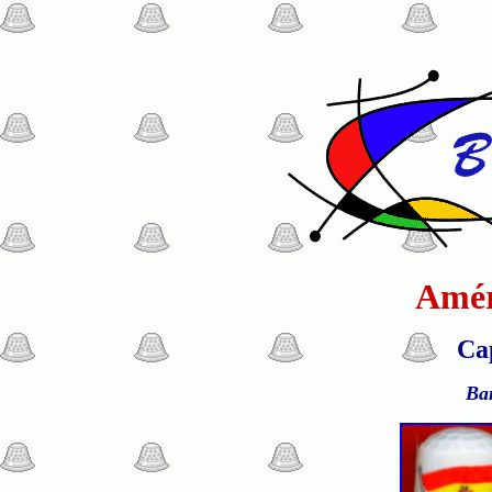
Amér
Cap
Ba