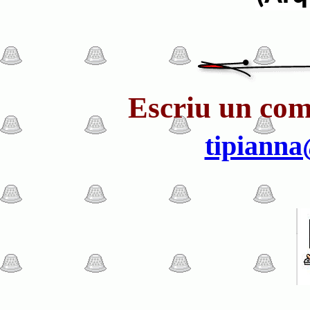
Escriu
un come
tipiann