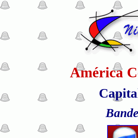
América Ce
Capita
Bande