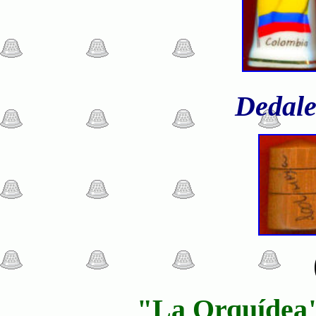
Dedale
"La Orquídea" 