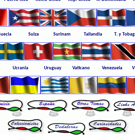
 Suecia Suiza Surinam
Tailandia T. y T
uía Ucrania Uruguay
Vaticano
Venezuela 