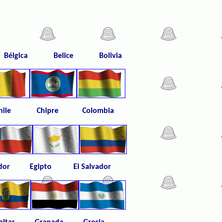
Bélgica Belice Bolivia
a Chile Chipre Colombia
r Egipto El Salvador