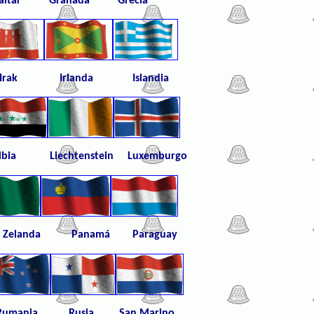
raltar Granada Grecia
rak Irlanda Islandia
iechtenstein Luxemburgo
 Zelanda Panamá Paraguay
ana Rumania Rusia San Marino