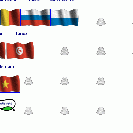
obago Túnez
Vietnam