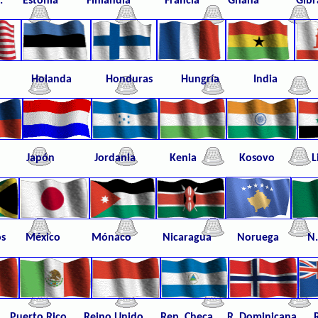
s U.
Estonia Finlandia Francia Ghana Gib
Holanda Honduras Hungría India I
Japón Jordania Kenia Kosovo Libia L
 México Mónaco Nicaragua Noruega N.
rto Rico Reino Unido
Rep. Checa R. Dominic