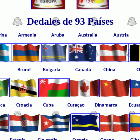
Dedales de 93 Países
ntina Armenia Aruba Australia Austria 
 Brasil Brunéi Bulgaria Canadá Chin
 Rica
Croacia Cuba Curaçao Dinamarca
Ecuado