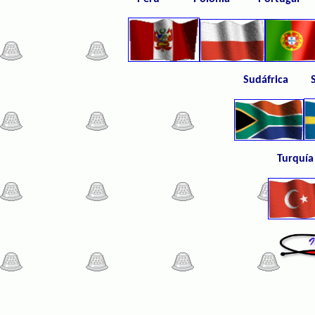
Sudáfrica
Turq