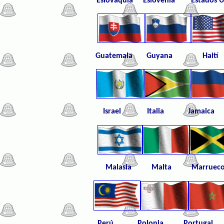
Eslovaquia
Eslovenia Es
tado
Guatemala Guyana Haití
Israel Italia Jamaica 
Malasia Malta Marruecos
Perú Polonia Portugal Pue