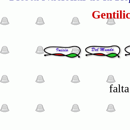
Gentili
falt