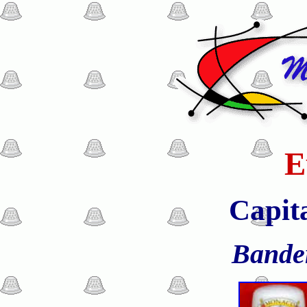
E
Capit
Bande