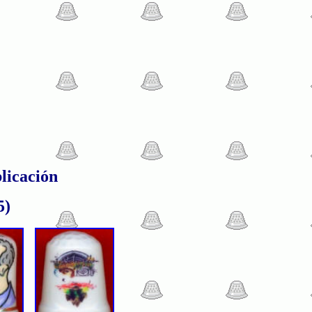
licación
5)