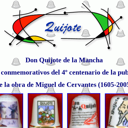
Don Quijote de la Mancha
 conmemorativos del 4º centenario de la pub
e la obra de Miguel de Cervantes (1605-200