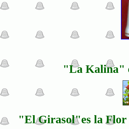
"La Kalina" e
"El Girasol"es la Flor