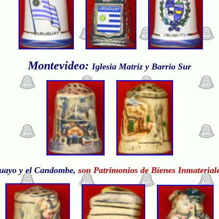
Montevideo:
Iglesia Matriz y Barrio Sur
uayo y el Candombe,
son Patrimonios de Bienes Inmateriale