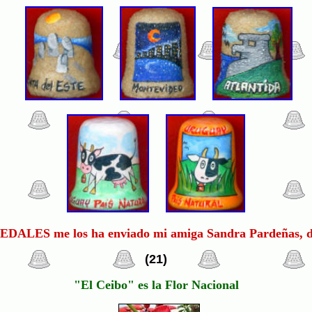
DEDALES me los ha enviado mi amiga Sandra Pardeñas, 
(21)
"El Ceibo" es la Flor Nacional