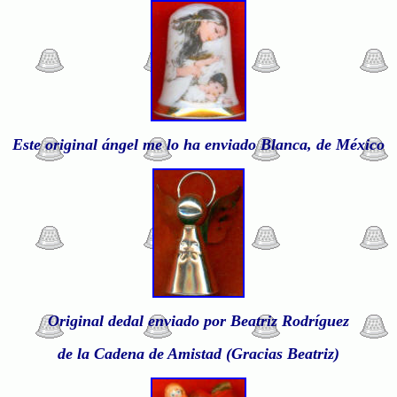
Este original ángel me lo ha enviado Blanca, de México
Original dedal enviado por Beatriz Rodríguez
de la Cadena de Amistad
(Gracias Beatriz)