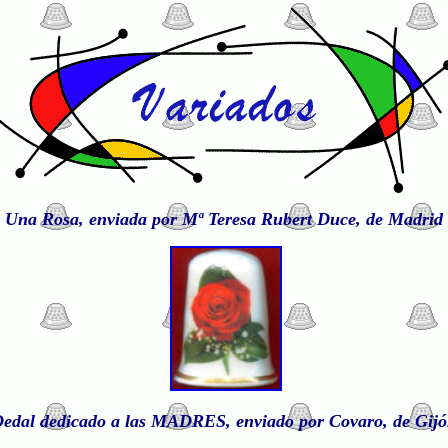
Una Rosa, enviada por Mª Teresa Rubert Duce, de Madrid
edal dedicado a las MADRES, enviado por Covaro, de Gij