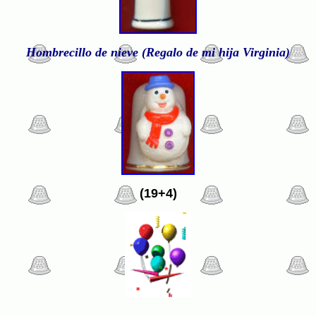
Hombrecillo de nieve (Regalo de mi hija Virginia)
(19+4)