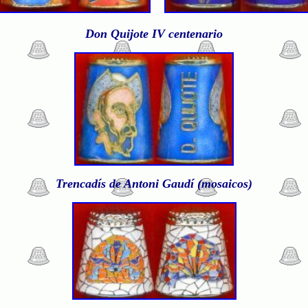
Don Quijote IV centenario
Trencadís de Antoni Gaudí (mosaicos)