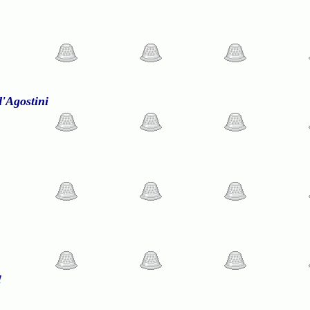
d'Agostini
!