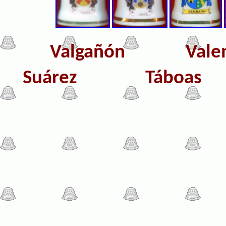
Valgañón
Va
Suárez
Tábo