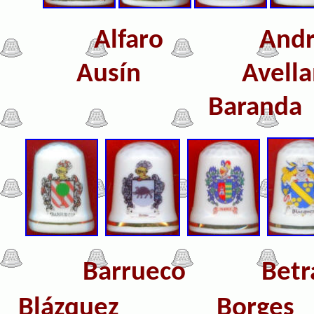
Alfaro
An
Ausín Avel
Baran
Barrueco 
B
lázquez
Bor