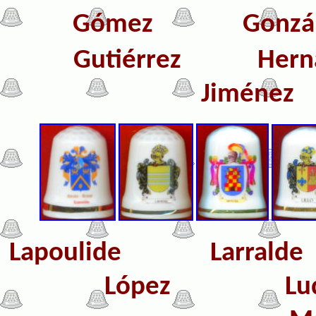
Gómez
Go
Gutiérrez Hern
Jimé
Lapoulide Larr
L
ópez
Lu