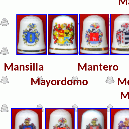
M
Mansilla Mante
Mayordomo
M
M