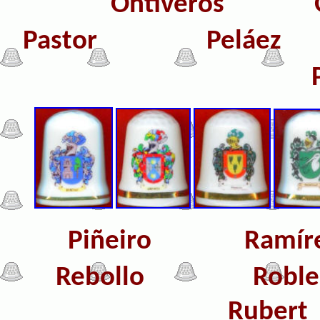
Ontiveros Ort
Pastor Pel
Piñeiro
Ram
Rebollo
Rob
Rube