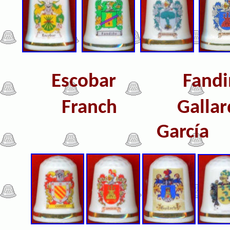
Escobar
F
a
Franch Gallar
Garcí