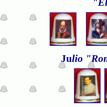
"E
Ju
lio "Ro