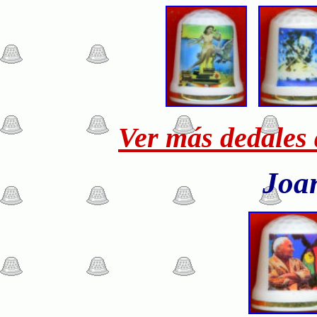
Ver más
dedales 
Joa