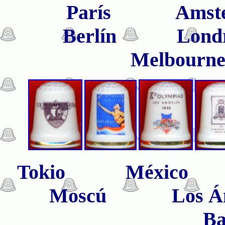
París Amster
Berlín Lo
Melbo
Tokio México
Moscú Los
Ba