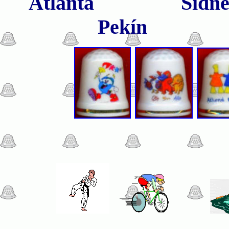
Atlanta
Si
Pekín