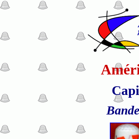
Améri
Capi
Bande