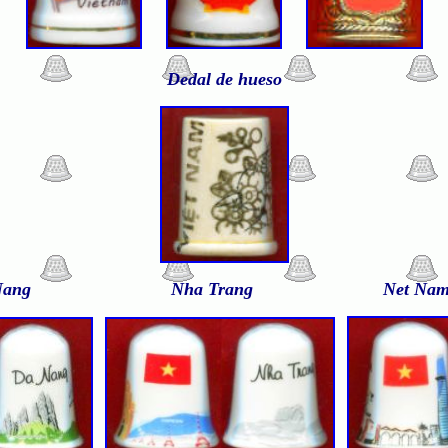
D
edal de hueso
a Nang Nha Trang Net N