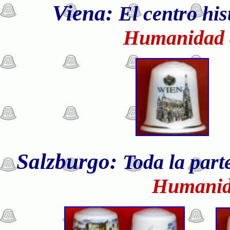
Viena:
El centro his
Humanidad d
Salzburgo:
Toda la part
Humanid