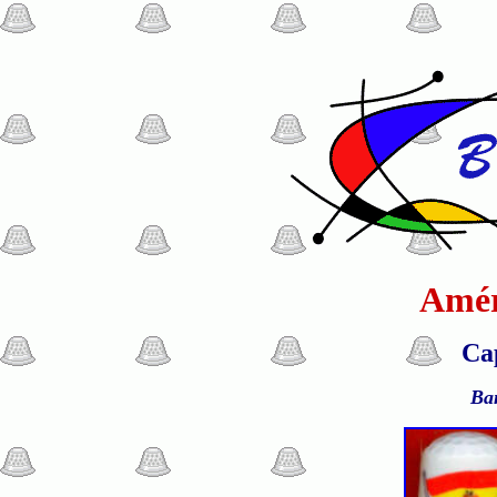
Amér
Cap
Ba