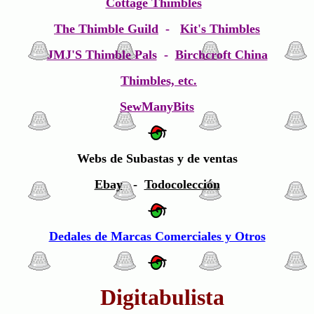
Cottage Thimbles
The Thimble Guild
-
Kit's Thimbles
JMJ'S Thimble Pals
-
Birchcroft China
Thimbles, etc.
SewManyBits
Webs de Subastas y de ventas
Ebay
-
Todocolección
Dedales de Marcas Comerciales y Otros
Digitabulista