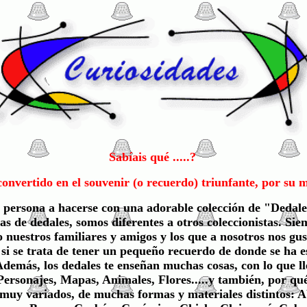
Sabíais qué .....?
 convertido en el souvenir (o recuerdo) triunfante, por su 
 persona a hacerse con una adorable colección de "Dedale
tas de dedales, somos diferentes a otros coleccionistas. Si
do nuestros familiares y amigos y los que a nosotros nos gus
, si se trata de tener un pequeño recuerdo de donde se ha
 Además, los dedales te enseñan muchas cosas, con lo que l
sonajes, Mapas, Animales, Flores.....y también, por qué n
muy variados, de muchas formas y materiales distintos: Ab