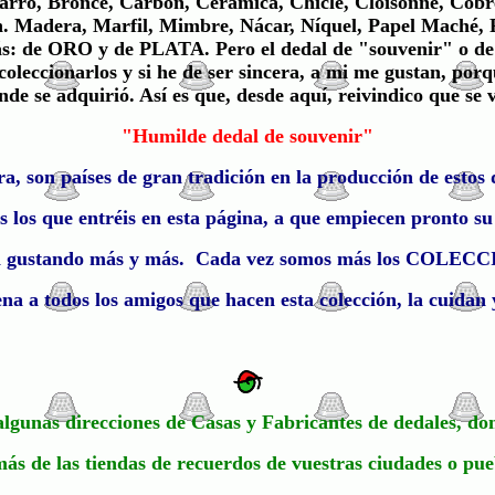
Barro, Bronce, Carbón, Cerámica, Chicle, Cloisonné, Cobr
 Madera, Marfil, Mimbre, Nácar, Níquel, Papel Maché, Para
lo más: de ORO y de PLATA. Pero el dedal de "souvenir" 
 coleccionarlos y si he de ser sincera, a mi me gustan, por
nde se adquirió. Así es que, desde aquí, reivindico que se 
"Humilde dedal de souvenir"
a, son países de gran tradición en la producción de estos 
os los que entréis en esta página, a que empiecen pronto
s irá gustando más y más. Cada vez somos más los CO
a a todos los amigos que hacen esta colección, la cuidan
algunas direcciones de Casas y Fabricantes de dedales, do
ás de las tiendas de recuerdos de vuestras ciudades o pue