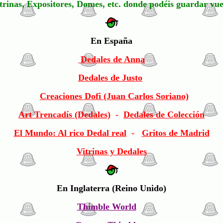
trinas, Expositores, Domes, etc. donde podéis guardar vue
En España
D
edales de Anna
Dedales de Justo
Creaciones Dofi (Juan Carlos Soriano)
Art Trencadís (Dedales)
-
Dedales de Colección
El Mundo: Al rico Dedal real
-
Gritos de Madrid
Vitrinas y Dedales
En Inglaterra (Reino Unido)
Thimble World