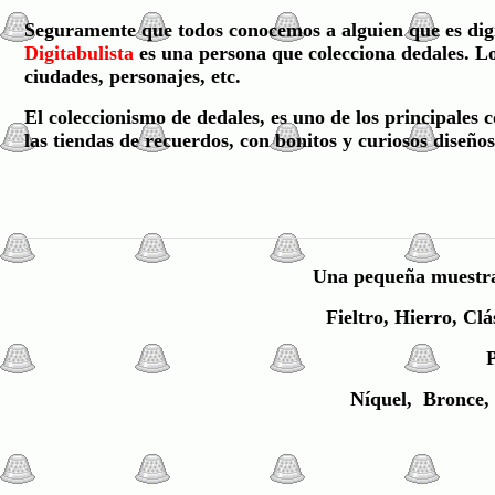
Seguramente que todos conocemos a alguien que es
dig
Digitabulista
es una persona que
colecciona dedales
. L
ciudades, personajes, etc.
El coleccionismo de dedales, es uno de los principales
las tiendas de recuerdos, con bonitos y curiosos diseño
Una
pequeña muestra, 
Fieltro, Hierro,
Clá
P
Níquel, Bronce, 