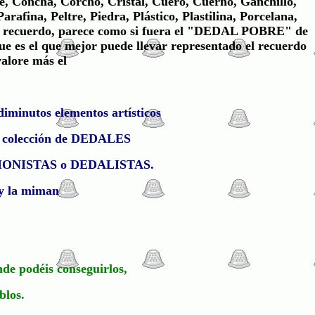
e, Concha, Corcho, Cristal, Cuero, Cuerno, Ganchillo,
fina, Peltre, Piedra, Plástico, Plastilina, Porcelana,
o de recuerdo, parece como si fuera el "DEDAL POBRE" de
que es el que mejor puede llevar representado el recuerdo
valore más el
diminutos elementos artísticos
 su colección de DEDALES
LECCIONISTAS o DEDALISTAS.
 y la miman
nde podéis conseguirlos,
blos.