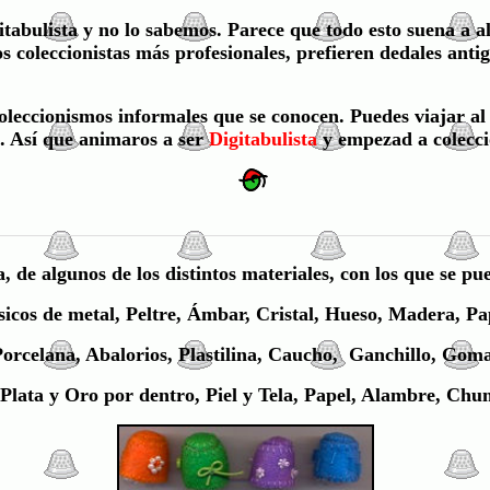
itabulista
y no lo sabemos. Parece que todo esto suena a a
os coleccionistas más profesionales, prefieren dedales anti
 coleccionismos informales que se conocen. Puedes viajar 
s. Así que animaros a ser
Digitabulista
y empezad a colecci
de algunos de los distintos materiales, con los que se pu
sicos de metal, Peltre, Ámbar, Cristal, Hueso, Madera, Pa
orcelana, Abalorios, Plastilina, Caucho, Ganchillo, Goma
Plata y Oro por dentro, Piel y Tela, Papel, Alambre, Ch