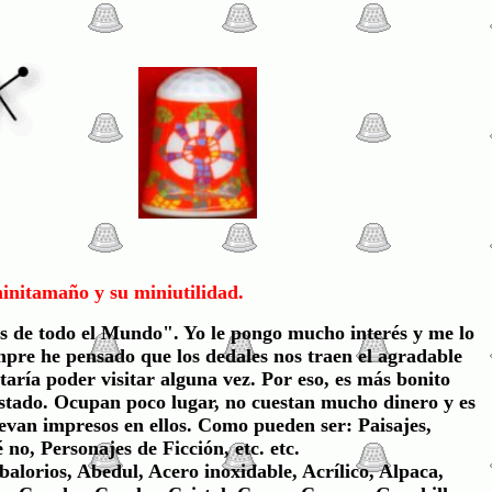
minitamaño y su miniutilidad.
s de todo el Mundo". Yo le pongo mucho interés y me lo
empre he pensado que los dedales nos traen el agradable
taría poder visitar alguna vez. Por eso, es más bonito
 estado. Ocupan poco lugar, no cuestan mucho dinero y es
levan impresos en ellos. Como pueden ser: Paisajes,
o, Personajes de Ficción, etc. etc.
alorios, Abedul, Acero inoxidable, Acrílico, Alpaca,