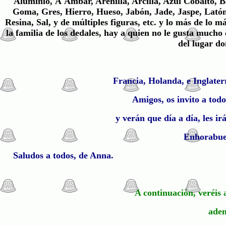
Aluminio, Á Ámbar, Arenilla, Arcilla, Azul Cobalto, 
Goma, Gres, Hierro, Hueso, Jabón, Jade, Jaspe, Latón.
Resina, Sal, y de múltiples figuras, etc. y lo más de 
la familia de los dedales, hay a quien no le gusta mucho
del lugar do
Francia, Holanda, e Inglaterr
Amigos, os invito a tod
y verán que día a día, le
Enhorabuen
Saludos a todos, de Anna.
A continuación, veréis 
adem