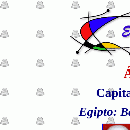
Á
Capita
Egipto:
B