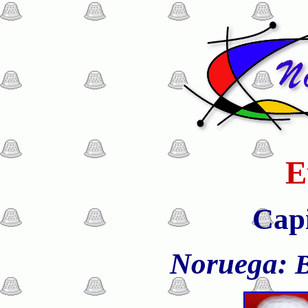
E
Capi
Noruega:
B