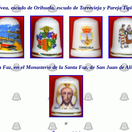
vea, escudo de Orihuela, escudo de Torrevieja y Pareja Típ
 Faz, en el Monasterio de la Santa Faz, de San Juan de Al
37