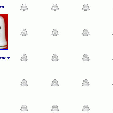
ica
icante