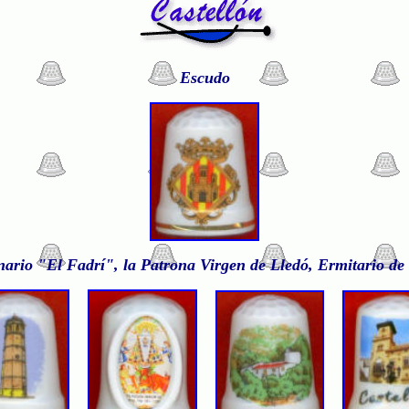
Escudo
ario "El Fadrí", la Patrona Virgen de Lledó, Ermitario de