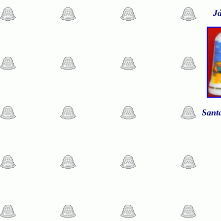
Já
Santa