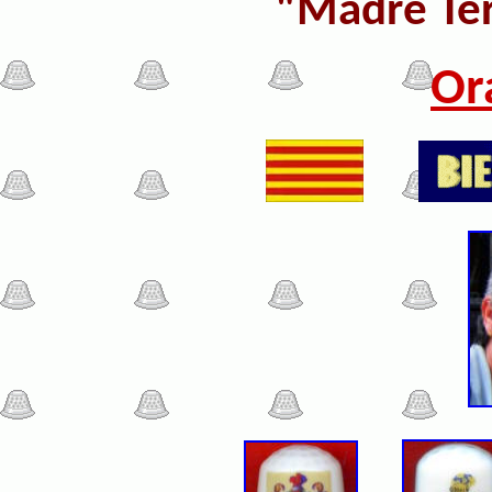
"
Madre Ter
Or