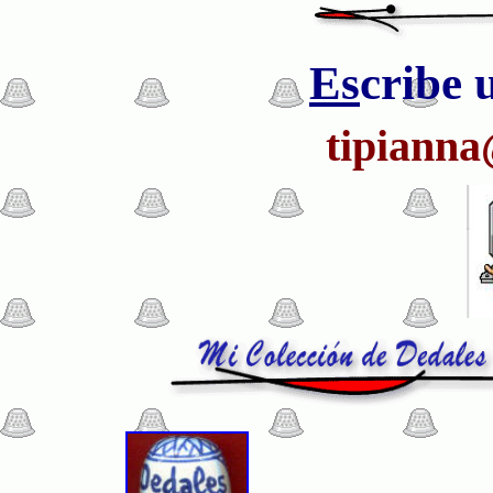
Es
cribe 
tipiann