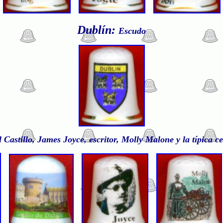
Dublín:
Escudo
 Castillo, James Joyce, escritor, Molly Malone y la típica c