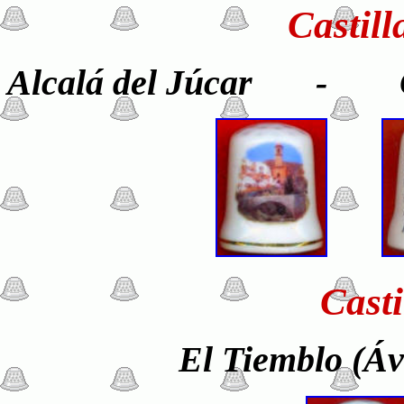
Castil
Alcalá del Júca
Cast
El Tiemblo (