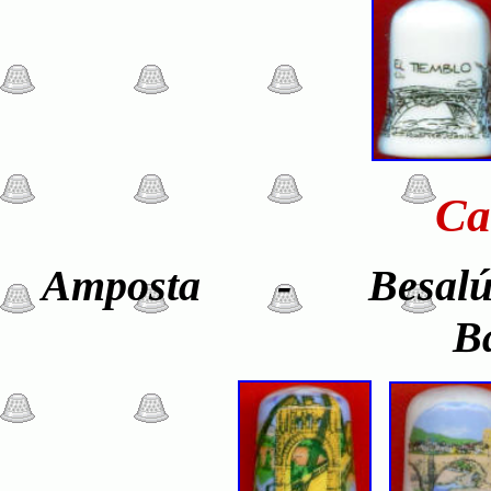
Ca
Amposta - Bes
B