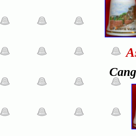
A
Cang