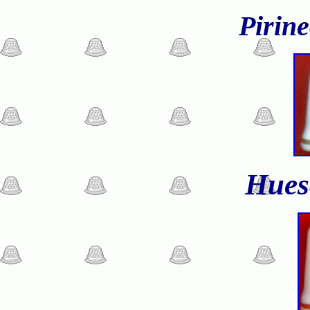
Pirin
Hues