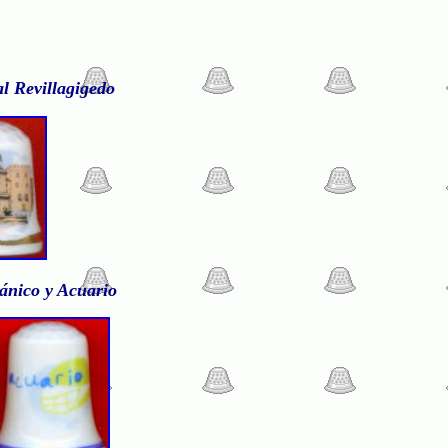
l Revillagigedo
ánico y Acuario