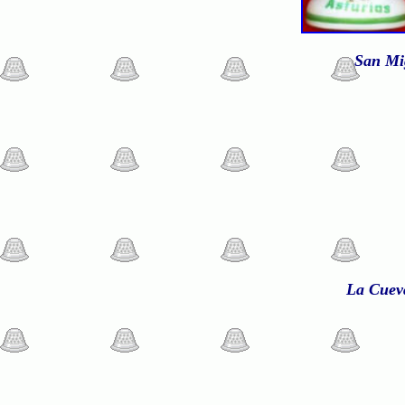
San Mig
La Cueva