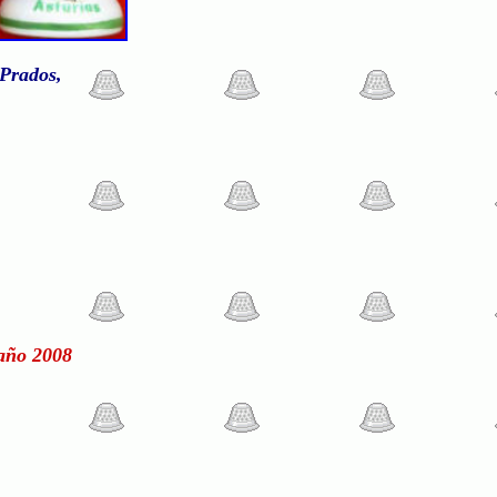
 Prados,
 año 2008