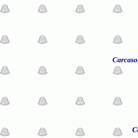
Carcas
C