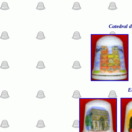
Catedral d
E