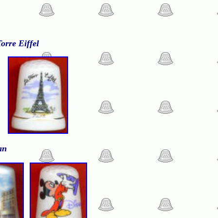
orre Eiffel
an