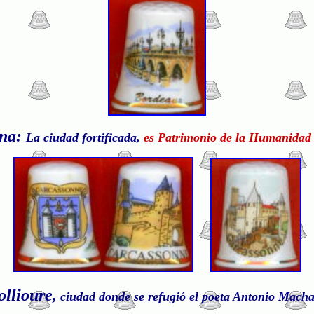
ona:
La ciudad fortificada,
es Patrimonio de la Humanidad
ollioure,
ciudad donde se refugió el poeta Antonio Mach