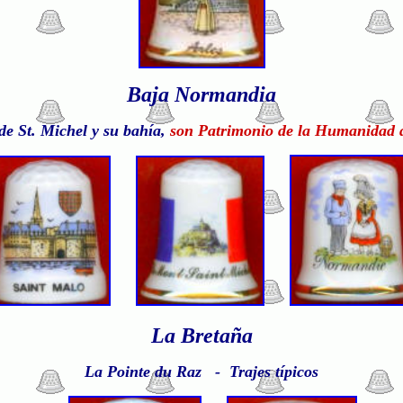
Baja Normandia
de St. Miche
l y su bahía,
son Patrimonio de la Humanidad 
La Bretaña
La Pointe du Raz -
T
rajes típicos