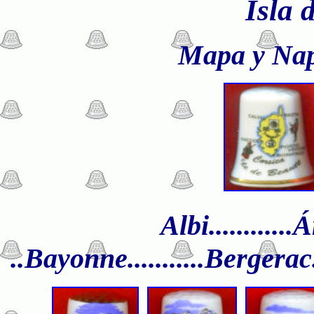
Isla 
Mapa y Nap
Albi...........
..Bayonne...........Bergerac..