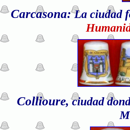
Carcasona:
La ciudad f
Humanid
Collioure,
ciudad donde
M