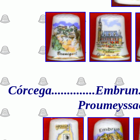
Córcega..............Embrun....
Proumeyssac