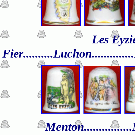
Les Eyzie
.
.........Luchon.........
Fier
Menton................