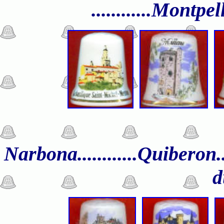
............Montpelli
Narbona............Quiberon.....
d