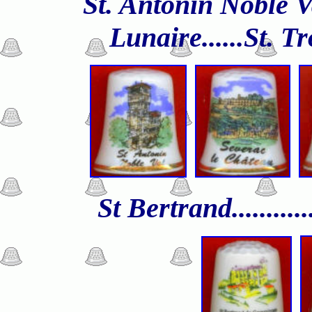
St. Antonin Noble Va
Lunaire......St. T
St Bertrand...........